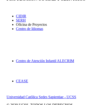
Extensión
CIDIR
SERH
Oficina de Proyectos
Centro de Idiomas
Proyección Social
Centro de Atención Infantil ALECRIM
Servicios
CEASE
Universidad Católica Sedes Sapientiae - UCSS
© 2020 UCSS. TODOS LOS DERECHOS