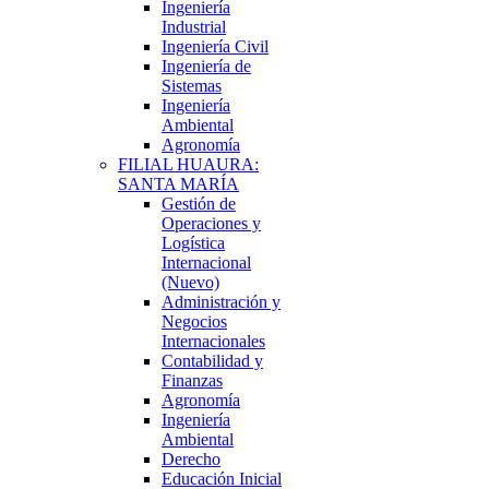
Ingeniería
Industrial
Ingeniería Civil
Ingeniería de
Sistemas
Ingeniería
Ambiental
Agronomía
FILIAL HUAURA:
SANTA MARÍA
Gestión de
Operaciones y
Logística
Internacional
(Nuevo)
Administración y
Negocios
Internacionales
Contabilidad y
Finanzas
Agronomía
Ingeniería
Ambiental
Derecho
Educación Inicial