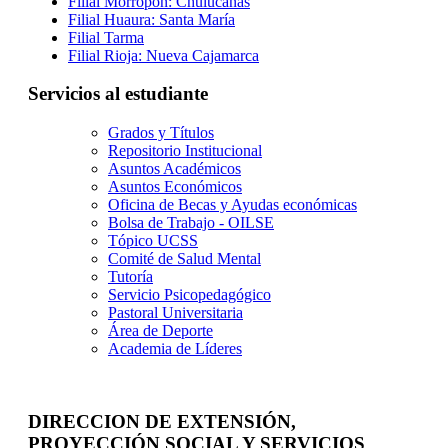
Filial Morropón: Chulucanas
Filial Huaura: Santa María
Filial Tarma
Filial Rioja: Nueva Cajamarca
Servicios al estudiante
Grados y Títulos
Repositorio Institucional
Asuntos Académicos
Asuntos Económicos
Oficina de Becas y Ayudas económicas
Bolsa de Trabajo - OILSE
Tópico UCSS
Comité de Salud Mental
Tutoría
Servicio Psicopedagógico
Pastoral Universitaria
Área de Deporte
Academia de Líderes
DIRECCION DE EXTENSIÓN,
PROYECCIÓN SOCIAL Y SERVICIOS