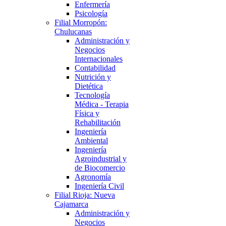
Enfermería
Psicología
Filial Morropón:
Chulucanas
Administración y
Negocios
Internacionales
Contabilidad
Nutrición y
Dietética
Tecnología
Médica - Terapia
Física y
Rehabilitación
Ingeniería
Ambiental
Ingeniería
Agroindustrial y
de Biocomercio
Agronomía
Ingeniería Civil
Filial Rioja: Nueva
Cajamarca
Administración y
Negocios