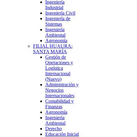
Ingeniería
Industrial
Ingeniería Civil
Ingeniería de
Sistemas
Ingeniería
Ambiental
Agronomía
FILIAL HUAURA:
SANTA MARÍA
Gestión de
Operaciones y
Logística
Internacional
(Nuevo)
Administración y
Negocios
Internacionales
Contabilidad y
Finanzas
Agronomía
Ingeniería
Ambiental
Derecho
Educación Inicial