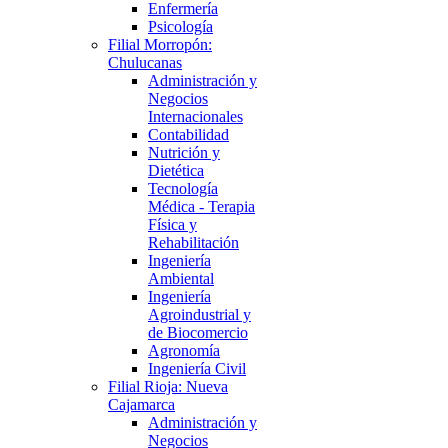
Enfermería
Psicología
Filial Morropón:
Chulucanas
Administración y
Negocios
Internacionales
Contabilidad
Nutrición y
Dietética
Tecnología
Médica - Terapia
Física y
Rehabilitación
Ingeniería
Ambiental
Ingeniería
Agroindustrial y
de Biocomercio
Agronomía
Ingeniería Civil
Filial Rioja: Nueva
Cajamarca
Administración y
Negocios