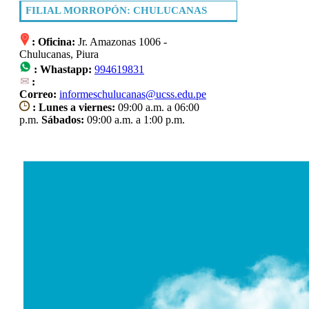
FILIAL MORROPÓN: CHULUCANAS
: Oficina:
Jr. Amazonas 1006 -
Chulucanas, Piura
:
Whastapp:
994619831
:
Correo:
informeschulucanas@ucss.edu.pe
: Lunes a viernes:
09:00 a.m. a 06:00
p.m.
Sábados:
09:00 a.m. a 1:00 p.m.