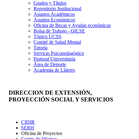
Grados y Títulos
Repositorio Institucional
Asuntos Académicos
Asuntos Económicos
Oficina de Becas y Ayudas económicas
Bolsa de Trabajo - OILSE
Tópico UCSS
Comité de Salud Mental
Tutoría
Servicio Psicopedagógico
Pastoral Universitaria
Área de Deporte
Academia de Líderes
DIRECCION DE EXTENSIÓN,
PROYECCIÓN SOCIAL Y SERVICIOS
Extensión
CIDIR
SERH
Oficina de Proyectos
Centro de Idiomas