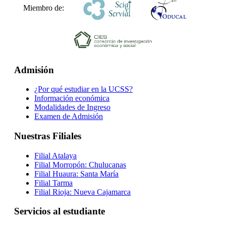
Miembro de:
Admisión
¿Por qué estudiar en la UCSS?
Información económica
Modalidades de Ingreso
Examen de Admisión
Nuestras Filiales
Filial Atalaya
Filial Morropón: Chulucanas
Filial Huaura: Santa María
Filial Tarma
Filial Rioja: Nueva Cajamarca
Servicios al estudiante