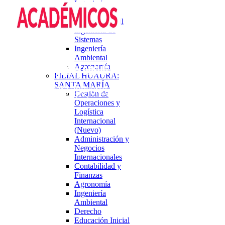
Ingeniería
Industrial
Ingeniería Civil
Ingeniería de
Sistemas
Ingeniería
Ambiental
Agronomía
FILIAL HUAURA:
SANTA MARÍA
Gestión de
Operaciones y
Logística
Internacional
(Nuevo)
Administración y
Negocios
Internacionales
Contabilidad y
Finanzas
Agronomía
Ingeniería
Ambiental
Derecho
Educación Inicial