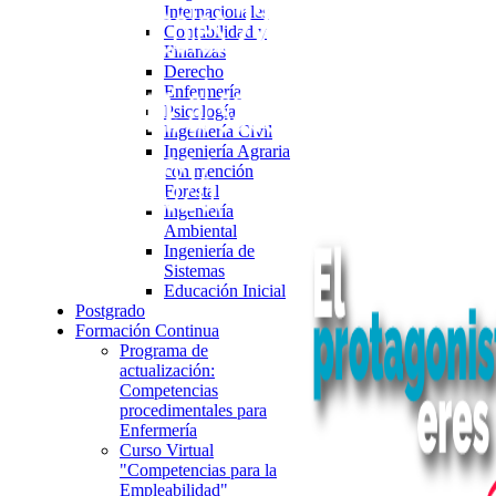
Internacionales
Contabilidad y
Finanzas
Derecho
Enfermería
Psicología
Ingeniería Civil
Ingeniería Agraria
con mención
Forestal
Ingeniería
Ambiental
Ingeniería de
Sistemas
Educación Inicial
Postgrado
Formación Continua
Programa de
actualización:
Competencias
procedimentales para
Enfermería
Curso Virtual
"Competencias para la
Empleabilidad"