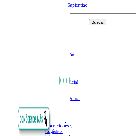
Menu
Inicio
Admisión
Pregrado
Filial Atalaya
Administración
Contabilidad
Educación
Intercultural
Bilingüe:
Educación Inicial
y Educación
Primaria
Ingeniería Agraria
con mención
Forestal
Sede Lima
Gestión de
Operaciones y
Logística