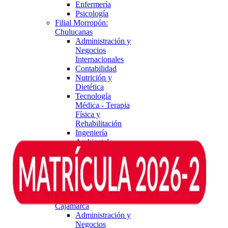
Enfermería
Psicología
Filial Morropón:
Chulucanas
Administración y
Negocios
Internacionales
Contabilidad
Nutrición y
Dietética
Tecnología
Médica - Terapia
Física y
Rehabilitación
Ingeniería
Ambiental
Ingeniería
Agroindustrial y
de Biocomercio
Agronomía
Ingeniería Civil
Filial Rioja: Nueva
Cajamarca
Administración y
Negocios