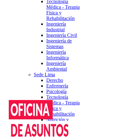
Tecnología
Médica - Terapia
Física y
Rehabilitación
Ingeniería
Industrial
Ingeniería Civil
Ingeniería de
Sistemas
Ingeniería
Informática
Ingeniería
Ambiental
Sede Lima
Derecho
Enfermería
Psicología
Tecnología
Médica - Terapia
Física y
Rehabilitación
Nutrición y
Dietética
Ingeniería
Informática