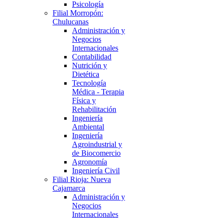
Psicología
Filial Morropón:
Chulucanas
Administración y
Negocios
Internacionales
Contabilidad
Nutrición y
Dietética
Tecnología
Médica - Terapia
Física y
Rehabilitación
Ingeniería
Ambiental
Ingeniería
Agroindustrial y
de Biocomercio
Agronomía
Ingeniería Civil
Filial Rioja: Nueva
Cajamarca
Administración y
Negocios
Internacionales