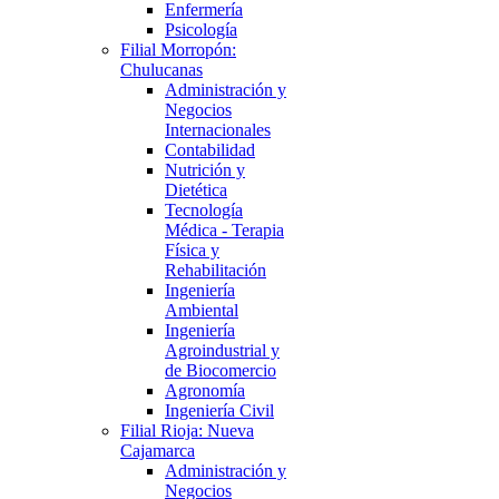
Enfermería
Psicología
Filial Morropón:
Chulucanas
Administración y
Negocios
Internacionales
Contabilidad
Nutrición y
Dietética
Tecnología
Médica - Terapia
Física y
Rehabilitación
Ingeniería
Ambiental
Ingeniería
Agroindustrial y
de Biocomercio
Agronomía
Ingeniería Civil
Filial Rioja: Nueva
Cajamarca
Administración y
Negocios