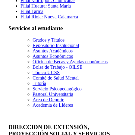
Filial Morropón: Chulucanas
Filial Huaura: Santa María
Filial Tarma
Filial Rioja: Nueva Cajamarca
Servicios al estudiante
Grados y Títulos
Repositorio Institucional
Asuntos Académicos
Asuntos Económicos
Oficina de Becas y Ayudas económicas
Bolsa de Trabajo - OILSE
Tópico UCSS
Comité de Salud Mental
Tutoría
Servicio Psicopedagógico
Pastoral Universitaria
Área de Deporte
Academia de Líderes
DIRECCION DE EXTENSIÓN,
PROYECCIÓN SOCIAL Y SERVICIOS