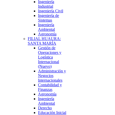
Ingeniería
Industrial
Ingeniería Civil
Ingeniería de
Sistemas
Ingeniería
Ambiental
Agronomía
FILIAL HUAURA:
SANTA MARÍA
Gestión de
Operaciones y
Logística
Internacional
(Nuevo)
Administración y
Negocios
Internacionales
Contabilidad y
Finanzas
Agronomía
Ingeniería
Ambiental
Derecho
Educación Inicial