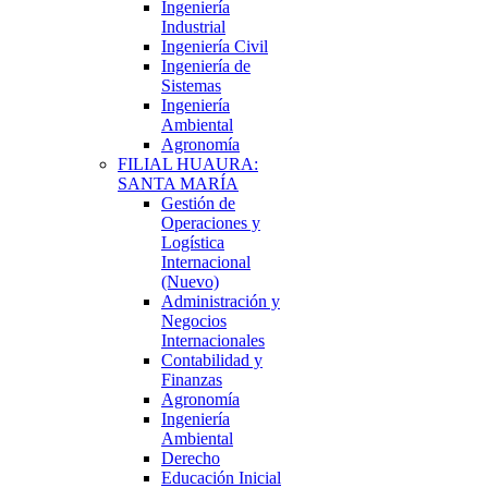
Ingeniería
Industrial
Ingeniería Civil
Ingeniería de
Sistemas
Ingeniería
Ambiental
Agronomía
FILIAL HUAURA:
SANTA MARÍA
Gestión de
Operaciones y
Logística
Internacional
(Nuevo)
Administración y
Negocios
Internacionales
Contabilidad y
Finanzas
Agronomía
Ingeniería
Ambiental
Derecho
Educación Inicial