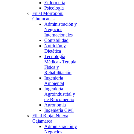
Enfermería
Psicología
Filial Morropón:
Chulucanas
Administración y
Negocios
Internacionales
Contabilidad
Nutrición y
Dietética
Tecnología
Médica - Terapia
Física y
Rehabilitación
Ingeniería
Ambiental
Ingeniería
Agroindustrial y
de Biocomercio
Agronomía
Ingeniería Civil
Filial Rioja: Nueva
Cajamarca
Administración y
Negocios