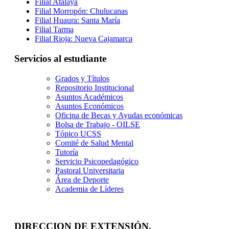
Filial Atalaya
Filial Morropón: Chulucanas
Filial Huaura: Santa María
Filial Tarma
Filial Rioja: Nueva Cajamarca
Servicios al estudiante
Grados y Títulos
Repositorio Institucional
Asuntos Académicos
Asuntos Económicos
Oficina de Becas y Ayudas económicas
Bolsa de Trabajo - OILSE
Tópico UCSS
Comité de Salud Mental
Tutoría
Servicio Psicopedagógico
Pastoral Universitaria
Área de Deporte
Academia de Líderes
DIRECCION DE EXTENSIÓN,