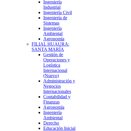
Ingeniería
Industrial
Ingeniería Civil
Ingeniería de
Sistemas
Ingeniería
Ambiental
Agronomía
FILIAL HUAURA:
SANTA MARÍA
Gestión de
Operaciones y
Logística
Internacional
(Nuevo)
Administración y
Negocios
Internacionales
Contabilidad y
Finanzas
Agronomía
Ingeniería
Ambiental
Derecho
Educación Inicial