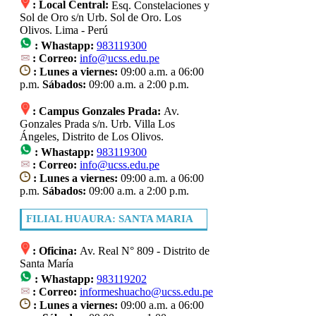
: Local Central:
Esq. Constelaciones y
Sol de Oro s/n Urb. Sol de Oro. Los
Olivos. Lima - Perú
:
Whastapp:
983119300
: Correo:
info@ucss.edu.pe
: Lunes a viernes:
09:00 a.m. a 06:00
p.m.
Sábados:
09:00 a.m. a 2:00 p.m.
: Campus Gonzales Prada:
Av.
Gonzales Prada s/n. Urb. Villa Los
Ángeles, Distrito de Los Olivos.
:
Whastapp:
983119300
: Correo:
info@ucss.edu.pe
: Lunes a viernes:
09:00 a.m. a 06:00
p.m.
Sábados:
09:00 a.m. a 2:00 p.m.
FILIAL HUAURA: SANTA MARIA
: Oficina:
Av. Real N° 809 - Distrito de
Santa María
: Whastapp:
983119202
: Correo:
informeshuacho@ucss.edu.pe
: Lunes a viernes:
09:00 a.m. a 06:00