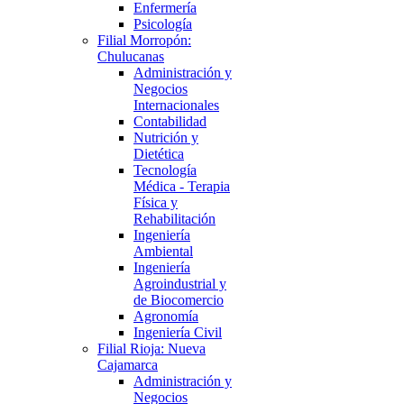
Enfermería
Psicología
Filial Morropón:
Chulucanas
Administración y
Negocios
Internacionales
Contabilidad
Nutrición y
Dietética
Tecnología
Médica - Terapia
Física y
Rehabilitación
Ingeniería
Ambiental
Ingeniería
Agroindustrial y
de Biocomercio
Agronomía
Ingeniería Civil
Filial Rioja: Nueva
Cajamarca
Administración y
Negocios