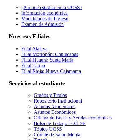
¿Por qué estudiar en la UCSS?
Información económica
Modalidades de Ingreso
Examen de Admisión
Nuestras Filiales
Filial Atalaya
Filial Morropón: Chulucanas
Filial Huaura: Santa María
Filial Tarma
Filial Rioja: Nueva Cajamarca
Servicios al estudiante
Grados y Títulos
Repositorio Institucional
Asuntos Académicos
Asuntos Económicos
Oficina de Becas y Ayudas económicas
Bolsa de Trabajo - OILSE
Tópico UCSS
Comité de Salud Mental