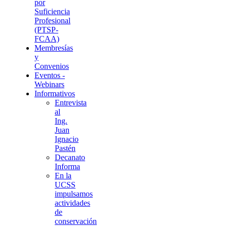
por
Suficiencia
Profesional
(PTSP-
FCAA)
Membresías
y
Convenios
Eventos -
Webinars
Informativos
Entrevista
al
Ing.
Juan
Ignacio
Pastén
Decanato
Informa
En la
UCSS
impulsamos
actividades
de
conservación