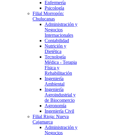
Enfermería
Psicología
Filial Morropón:
Chulucanas
Administración y
Negocios
Internacionales
Contabilidad
Nutrición y
Dietética
Tecnología
Médica - Terapia
Física y
Rehabilitación
Ingeniería
Ambiental
Ingeniería
Agroindustrial y
de Biocomercio
Agronomía
Ingeniería Civil
Filial Rioja: Nueva
Cajamarca
Administración y
Negocios