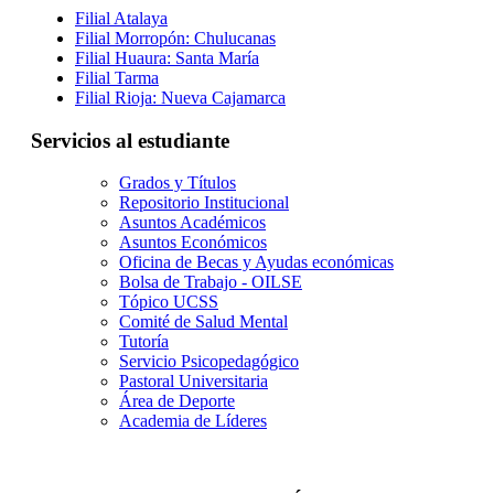
Filial Atalaya
Filial Morropón: Chulucanas
Filial Huaura: Santa María
Filial Tarma
Filial Rioja: Nueva Cajamarca
Servicios al estudiante
Grados y Títulos
Repositorio Institucional
Asuntos Académicos
Asuntos Económicos
Oficina de Becas y Ayudas económicas
Bolsa de Trabajo - OILSE
Tópico UCSS
Comité de Salud Mental
Tutoría
Servicio Psicopedagógico
Pastoral Universitaria
Área de Deporte
Academia de Líderes