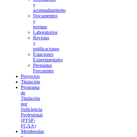
y
acompañamiento
Documentos
y
normas
Laboratorios
Revistas
y
publicaciones
Estaciones
Experimentales
Preguntas
Frecuentes
Proyectos
Titulación
Programa
de
Titulación
por
Suficiencia
Profesional
(PTSP-
FCAA)
Membresías
y