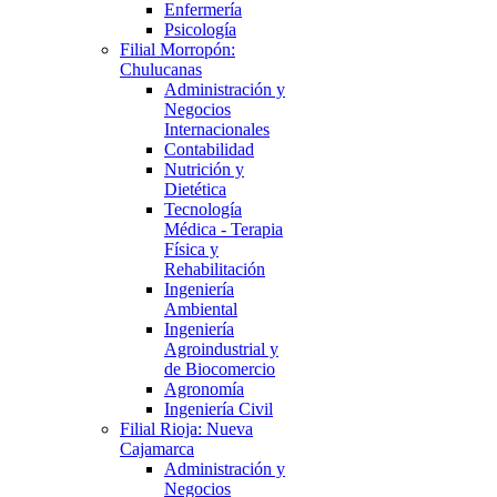
Enfermería
Psicología
Filial Morropón:
Chulucanas
Administración y
Negocios
Internacionales
Contabilidad
Nutrición y
Dietética
Tecnología
Médica - Terapia
Física y
Rehabilitación
Ingeniería
Ambiental
Ingeniería
Agroindustrial y
de Biocomercio
Agronomía
Ingeniería Civil
Filial Rioja: Nueva
Cajamarca
Administración y
Negocios