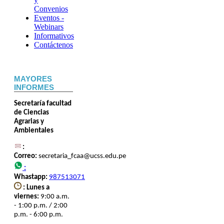
Convenios
Eventos -
Webinars
Informativos
Contáctenos
MAYORES
INFORMES
Secretaría facultad
de Ciencias
Agrarias y
Ambientales
:
Correo:
secretaria_fcaa@ucss.edu.pe
:
Whastapp:
987513071
: Lunes a
viernes:
9:00 a.m.
- 1:00 p.m. / 2:00
p.m. - 6:00 p.m.