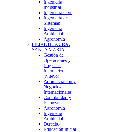
Ingeniería
Industrial
Ingeniería Civil
Ingeniería de
Sistemas
Ingeniería
Ambiental
Agronomía
FILIAL HUAURA:
SANTA MARÍA
Gestión de
Operaciones y
Logística
Internacional
(Nuevo)
Administración y
Negocios
Internacionales
Contabilidad y
Finanzas
Agronomía
Ingeniería
Ambiental
Derecho
Educación Inicial