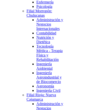
Enfermería
Psicología
Filial Morropón:
Chulucanas
Administración y
Negocios
Internacionales
Contabilidad
Nutrición y
Dietética
Tecnología
Médica - Terapia
Física y
Rehabilitación
Ingeniería
Ambiental
Ingeniería
Agroindustrial y
de Biocomercio
Agronomía
Ingeniería Civil
Filial Rioja: Nueva
Cajamarca
Administración y
Negocios