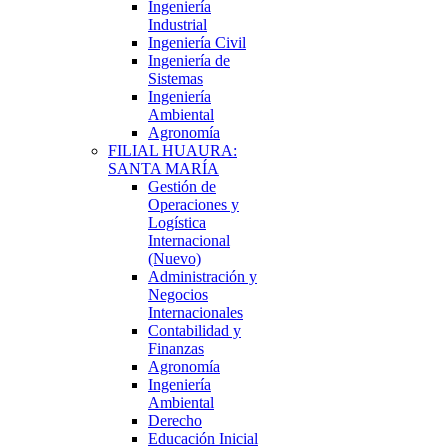
Ingeniería
Industrial
Ingeniería Civil
Ingeniería de
Sistemas
Ingeniería
Ambiental
Agronomía
FILIAL HUAURA:
SANTA MARÍA
Gestión de
Operaciones y
Logística
Internacional
(Nuevo)
Administración y
Negocios
Internacionales
Contabilidad y
Finanzas
Agronomía
Ingeniería
Ambiental
Derecho
Educación Inicial