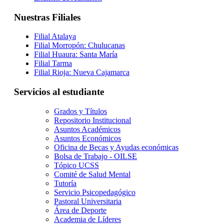
Nuestras Filiales
Filial Atalaya
Filial Morropón: Chulucanas
Filial Huaura: Santa María
Filial Tarma
Filial Rioja: Nueva Cajamarca
Servicios al estudiante
Grados y Títulos
Repositorio Institucional
Asuntos Académicos
Asuntos Económicos
Oficina de Becas y Ayudas económicas
Bolsa de Trabajo - OILSE
Tópico UCSS
Comité de Salud Mental
Tutoría
Servicio Psicopedagógico
Pastoral Universitaria
Área de Deporte
Academia de Líderes