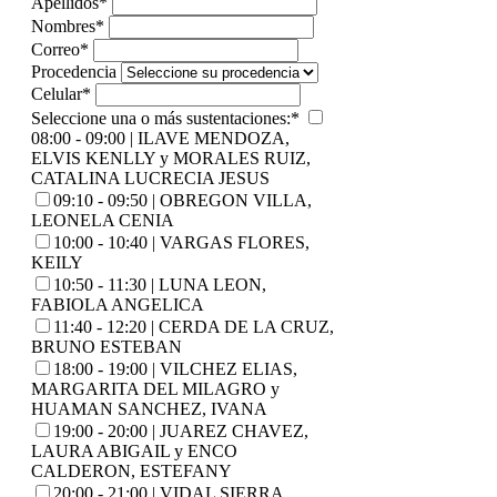
Apellidos
*
Nombres
*
Correo
*
Procedencia
Celular
*
Seleccione una o más sustentaciones:
*
08:00 - 09:00 | ILAVE MENDOZA,
ELVIS KENLLY y MORALES RUIZ,
CATALINA LUCRECIA JESUS
09:10 - 09:50 | OBREGON VILLA,
LEONELA CENIA
10:00 - 10:40 | VARGAS FLORES,
KEILY
10:50 - 11:30 | LUNA LEON,
FABIOLA ANGELICA
11:40 - 12:20 | CERDA DE LA CRUZ,
BRUNO ESTEBAN
18:00 - 19:00 | VILCHEZ ELIAS,
MARGARITA DEL MILAGRO y
HUAMAN SANCHEZ, IVANA
19:00 - 20:00 | JUAREZ CHAVEZ,
LAURA ABIGAIL y ENCO
CALDERON, ESTEFANY
20:00 - 21:00 | VIDAL SIERRA,