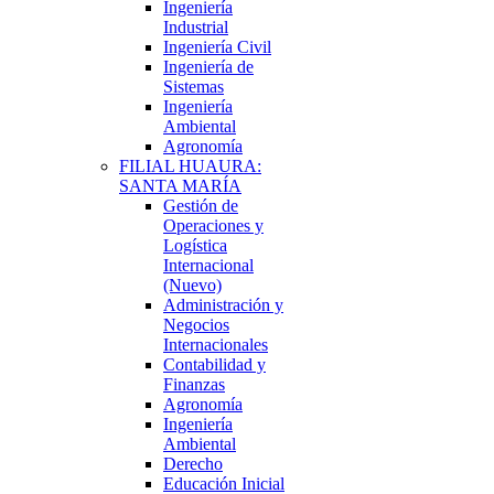
Ingeniería
Industrial
Ingeniería Civil
Ingeniería de
Sistemas
Ingeniería
Ambiental
Agronomía
FILIAL HUAURA:
SANTA MARÍA
Gestión de
Operaciones y
Logística
Internacional
(Nuevo)
Administración y
Negocios
Internacionales
Contabilidad y
Finanzas
Agronomía
Ingeniería
Ambiental
Derecho
Educación Inicial