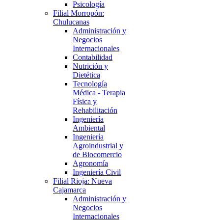
Psicología
Filial Morropón:
Chulucanas
Administración y
Negocios
Internacionales
Contabilidad
Nutrición y
Dietética
Tecnología
Médica - Terapia
Física y
Rehabilitación
Ingeniería
Ambiental
Ingeniería
Agroindustrial y
de Biocomercio
Agronomía
Ingeniería Civil
Filial Rioja: Nueva
Cajamarca
Administración y
Negocios
Internacionales