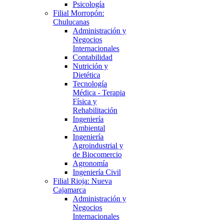
Psicología
Filial Morropón:
Chulucanas
Administración y
Negocios
Internacionales
Contabilidad
Nutrición y
Dietética
Tecnología
Médica - Terapia
Física y
Rehabilitación
Ingeniería
Ambiental
Ingeniería
Agroindustrial y
de Biocomercio
Agronomía
Ingeniería Civil
Filial Rioja: Nueva
Cajamarca
Administración y
Negocios
Internacionales