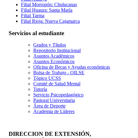
Filial Morropón: Chulucanas
Filial Huaura: Santa María
Filial Tarma
Filial Rioja: Nueva Cajamarca
Servicios al estudiante
Grados y Títulos
Repositorio Institucional
Asuntos Académicos
Asuntos Económicos
Oficina de Becas y Ayudas económicas
Bolsa de Trabajo - OILSE
Tópico UCSS
Comité de Salud Mental
Tutoría
Servicio Psicopedagógico
Pastoral Universitaria
Área de Deporte
Academia de Líderes
DIRECCION DE EXTENSIÓN,