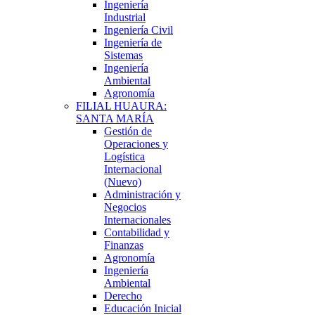
Ingeniería
Industrial
Ingeniería Civil
Ingeniería de
Sistemas
Ingeniería
Ambiental
Agronomía
FILIAL HUAURA:
SANTA MARÍA
Gestión de
Operaciones y
Logística
Internacional
(Nuevo)
Administración y
Negocios
Internacionales
Contabilidad y
Finanzas
Agronomía
Ingeniería
Ambiental
Derecho
Educación Inicial