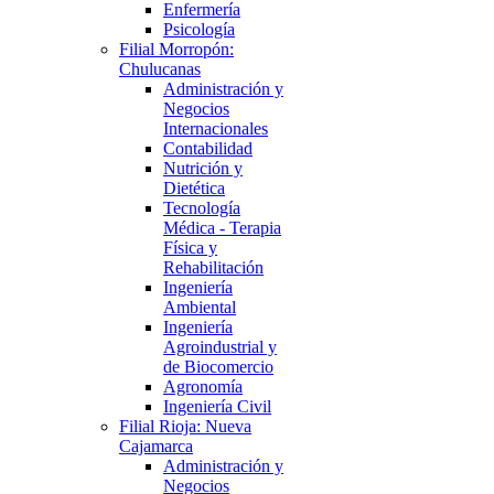
Enfermería
Psicología
Filial Morropón:
Chulucanas
Administración y
Negocios
Internacionales
Contabilidad
Nutrición y
Dietética
Tecnología
Médica - Terapia
Física y
Rehabilitación
Ingeniería
Ambiental
Ingeniería
Agroindustrial y
de Biocomercio
Agronomía
Ingeniería Civil
Filial Rioja: Nueva
Cajamarca
Administración y
Negocios