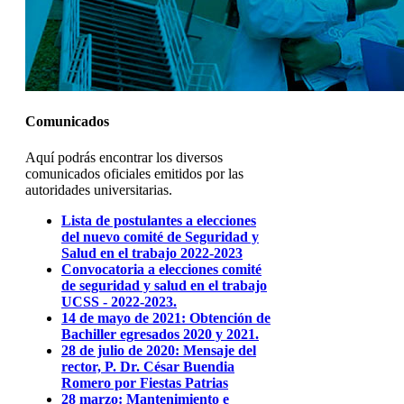
Comunicados
Aquí podrás encontrar los diversos
comunicados oficiales emitidos por las
autoridades universitarias.
Lista de postulantes a elecciones
del nuevo comité de Seguridad y
Salud en el trabajo 2022-2023
Convocatoria a elecciones comité
de seguridad y salud en el trabajo
UCSS - 2022-2023.
14 de mayo de 2021: Obtención de
Bachiller egresados 2020 y 2021.
28 de julio de 2020: Mensaje del
rector, P. Dr. César Buendia
Romero por Fiestas Patrias
28 marzo: Mantenimiento e