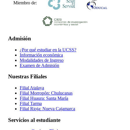
Miembro de:
Admisión
¿Por qué estudiar en la UCSS?
Información económica
Modalidades de Ingreso
Examen de Admisión
Nuestras Filiales
Filial Atalaya
Filial Morropón: Chulucanas
Filial Huaura: Santa María
Filial Tarma
Filial Rioja: Nueva Cajamarca
Servicios al estudiante