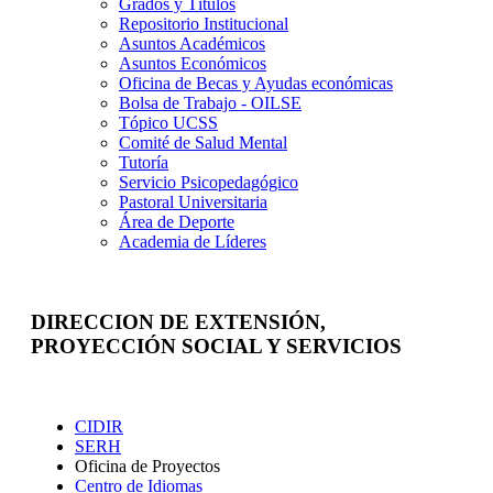
Grados y Títulos
Repositorio Institucional
Asuntos Académicos
Asuntos Económicos
Oficina de Becas y Ayudas económicas
Bolsa de Trabajo - OILSE
Tópico UCSS
Comité de Salud Mental
Tutoría
Servicio Psicopedagógico
Pastoral Universitaria
Área de Deporte
Academia de Líderes
DIRECCION DE EXTENSIÓN,
PROYECCIÓN SOCIAL Y SERVICIOS
Extensión
CIDIR
SERH
Oficina de Proyectos
Centro de Idiomas