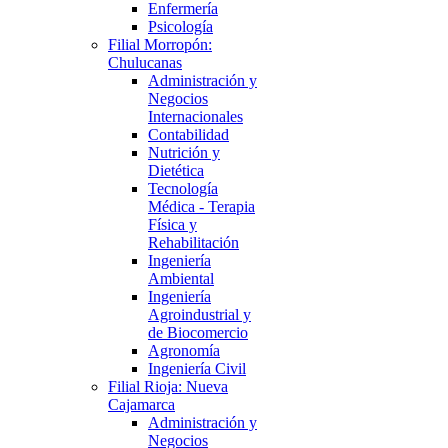
Enfermería
Psicología
Filial Morropón:
Chulucanas
Administración y
Negocios
Internacionales
Contabilidad
Nutrición y
Dietética
Tecnología
Médica - Terapia
Física y
Rehabilitación
Ingeniería
Ambiental
Ingeniería
Agroindustrial y
de Biocomercio
Agronomía
Ingeniería Civil
Filial Rioja: Nueva
Cajamarca
Administración y
Negocios