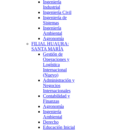
Ingeniería
Industrial
Ingeniería Civil
Ingeniería de
Sistemas
Ingeniería
Ambiental
Agronomía
FILIAL HUAURA:
SANTA MARÍA
Gestión de
Operaciones y
Logística
Internacional
(Nuevo)
Administración y
Negocios
Internacionales
Contabilidad y
Finanzas
Agronomía
Ingeniería
Ambiental
Derecho
Educación Inicial