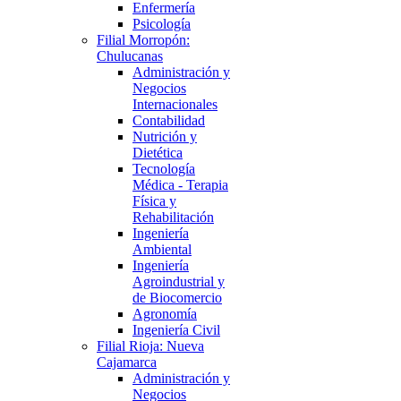
Enfermería
Psicología
Filial Morropón:
Chulucanas
Administración y
Negocios
Internacionales
Contabilidad
Nutrición y
Dietética
Tecnología
Médica - Terapia
Física y
Rehabilitación
Ingeniería
Ambiental
Ingeniería
Agroindustrial y
de Biocomercio
Agronomía
Ingeniería Civil
Filial Rioja: Nueva
Cajamarca
Administración y
Negocios