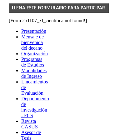
LLENA ESTE FORMULARIO PARA PARTICIPAR
[Form 251107_xl_cientifica not found!]
Presentación
Mensaje de
bienvenida
del decano
Organización
Programas
de Estudios
Modalidades
de Ingreso
Lineamientos
de
Evaluación
Departamento
de
investigación
- FCS
Revista
CASUS
Asesor de
Tesis