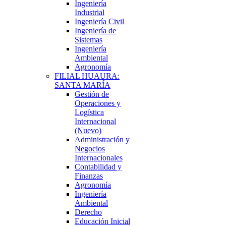
Ingeniería
Industrial
Ingeniería Civil
Ingeniería de
Sistemas
Ingeniería
Ambiental
Agronomía
FILIAL HUAURA:
SANTA MARÍA
Gestión de
Operaciones y
Logística
Internacional
(Nuevo)
Administración y
Negocios
Internacionales
Contabilidad y
Finanzas
Agronomía
Ingeniería
Ambiental
Derecho
Educación Inicial