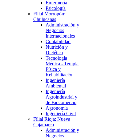
Enfermería
Psicología
Filial Morropón:
Chulucanas
Administración y
Negocios
Internacionales
Contabilidad
Nutrición y
Dietética
Tecnología
Médica - Terapia
Física y
Rehabilitación
Ingeniería
Ambiental
Ingeniería
Agroindustrial y
de Biocomercio
Agronomía
Ingeniería Civil
Filial Rioja: Nueva
Cajamarca
Administración y
Negocios