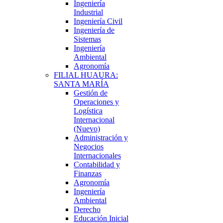
Ingeniería
Industrial
Ingeniería Civil
Ingeniería de
Sistemas
Ingeniería
Ambiental
Agronomía
FILIAL HUAURA:
SANTA MARÍA
Gestión de
Operaciones y
Logística
Internacional
(Nuevo)
Administración y
Negocios
Internacionales
Contabilidad y
Finanzas
Agronomía
Ingeniería
Ambiental
Derecho
Educación Inicial