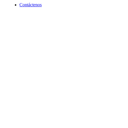
Contáctenos
REVISTA CAMPUCSS
CAMPUS VIRTUAL
MAS SERVICIOS