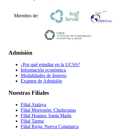
Miembro de:
Admisión
¿Por qué estudiar en la UCSS?
Información económica
Modalidades de Ingreso
Examen de Admisión
Nuestras Filiales
Filial Atalaya
Filial Morropón: Chulucanas
Filial Huaura: Santa María
Filial Tarma
Filial Rioja: Nueva Cajamarca