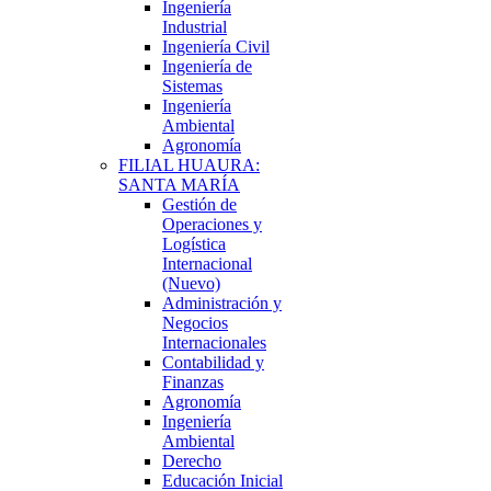
Ingeniería
Industrial
Ingeniería Civil
Ingeniería de
Sistemas
Ingeniería
Ambiental
Agronomía
FILIAL HUAURA:
SANTA MARÍA
Gestión de
Operaciones y
Logística
Internacional
(Nuevo)
Administración y
Negocios
Internacionales
Contabilidad y
Finanzas
Agronomía
Ingeniería
Ambiental
Derecho
Educación Inicial