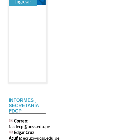
Ingresar
INFORMES
SECRETARÍA
FDCP
Correo:
facdecp@ucss.edu.pe
Edgar Cruz
Acuña:
ecruz@ucss.edu.pe