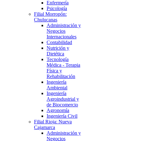
Enfermería
Psicología
Filial Morropón:
Chulucanas
Administración y
Negocios
Internacionales
Contabilidad
Nutrición y
Dietética
Tecnología
Médica - Terapia
Física y
Rehabilitación
Ingeniería
Ambiental
Ingeniería
Agroindustrial y
de Biocomercio
Agronomía
Ingeniería Civil
Filial Rioja: Nueva
Cajamarca
Administración y
Negocios