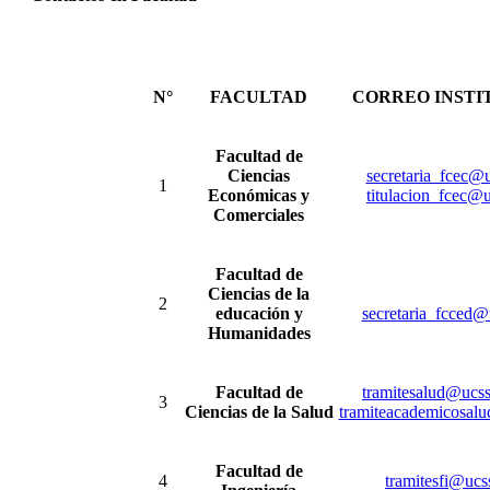
N°
FACULTAD
CORREO INSTI
Facultad de
Ciencias
secretaria_fcec@
1
Económicas y
titulacion_fcec@
Comerciales
Facultad de
Ciencias de la
2
educación y
secretaria_fcced@
Humanidades
Facultad de
tramitesalud@ucss
3
Ciencias de la Salud
tramiteacademicosal
Facultad de
4
tramitesfi@ucs