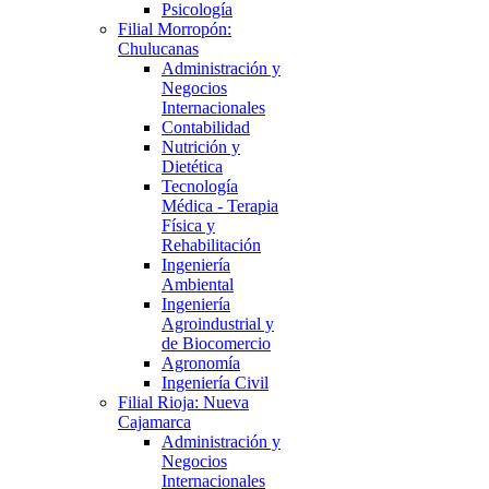
Psicología
Filial Morropón:
Chulucanas
Administración y
Negocios
Internacionales
Contabilidad
Nutrición y
Dietética
Tecnología
Médica - Terapia
Física y
Rehabilitación
Ingeniería
Ambiental
Ingeniería
Agroindustrial y
de Biocomercio
Agronomía
Ingeniería Civil
Filial Rioja: Nueva
Cajamarca
Administración y
Negocios
Internacionales