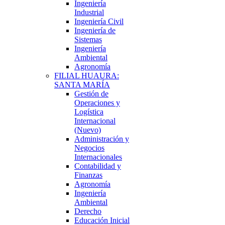
Ingeniería
Industrial
Ingeniería Civil
Ingeniería de
Sistemas
Ingeniería
Ambiental
Agronomía
FILIAL HUAURA:
SANTA MARÍA
Gestión de
Operaciones y
Logística
Internacional
(Nuevo)
Administración y
Negocios
Internacionales
Contabilidad y
Finanzas
Agronomía
Ingeniería
Ambiental
Derecho
Educación Inicial