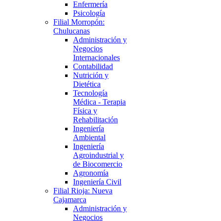
Enfermería
Psicología
Filial Morropón:
Chulucanas
Administración y
Negocios
Internacionales
Contabilidad
Nutrición y
Dietética
Tecnología
Médica - Terapia
Física y
Rehabilitación
Ingeniería
Ambiental
Ingeniería
Agroindustrial y
de Biocomercio
Agronomía
Ingeniería Civil
Filial Rioja: Nueva
Cajamarca
Administración y
Negocios