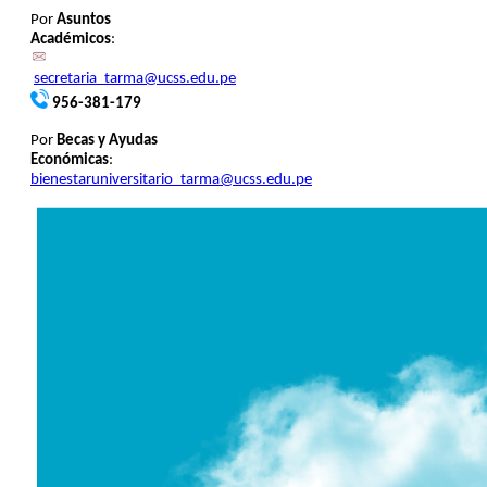
Por
Asuntos
Académicos
:
secretaria_tarma@ucss.edu.pe
956-381-179
Por
Becas y Ayudas
Económicas
:
bienestaruniversitario_tarma@ucss.edu.pe