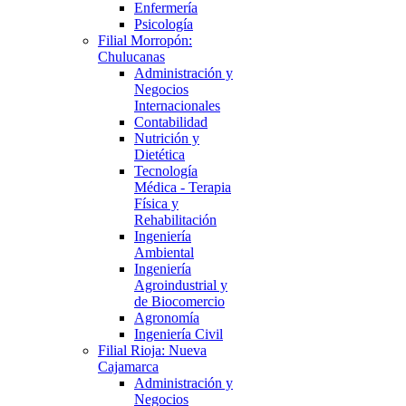
Enfermería
Psicología
Filial Morropón:
Chulucanas
Administración y
Negocios
Internacionales
Contabilidad
Nutrición y
Dietética
Tecnología
Médica - Terapia
Física y
Rehabilitación
Ingeniería
Ambiental
Ingeniería
Agroindustrial y
de Biocomercio
Agronomía
Ingeniería Civil
Filial Rioja: Nueva
Cajamarca
Administración y
Negocios