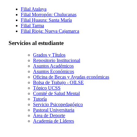
Filial Atalaya
Filial Morropón: Chulucanas
Filial Huaura: Santa María
Filial Tarma
Filial Rioja: Nueva Cajamarca
Servicios al estudiante
Grados y Títulos
Repositorio Institucional
Asuntos Académicos
Asuntos Económicos
Oficina de Becas y Ayudas económicas
Bolsa de Trabajo - OILSE
Tópico UCSS
Comité de Salud Mental
Tutoría
Servicio Psicopedagógico
Pastoral Universitaria
Área de Deporte
Academia de Líderes