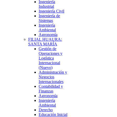
Ingeniería
Industrial
Ingeniería Civil
Ingeniería de
Sistemas
Ingeniería
Ambiental
Agronomía
FILIAL HUAURA:
SANTA MARÍA
Gestión de
Operaciones y
Logística
Internacional
(Nuevo)
Administración y
Negocios
Internacionales
Contabilidad y
Finanzas
Agronomía
Ingeniería
Ambiental
Derecho
Educación Inicial