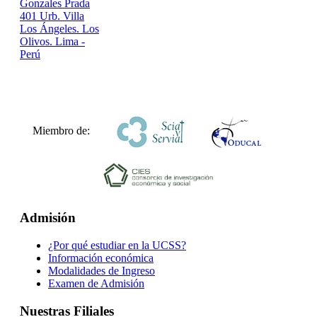
Gonzales Prada
401 Urb. Villa
Los Ángeles. Los
Olivos. Lima -
Perú
Miembro de:
Admisión
¿Por qué estudiar en la UCSS?
Información económica
Modalidades de Ingreso
Examen de Admisión
Nuestras Filiales