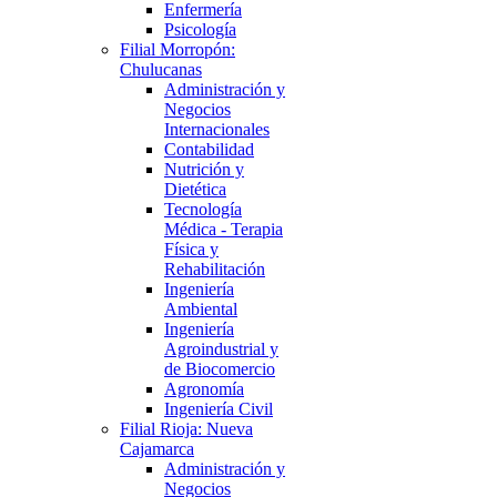
Enfermería
Psicología
Filial Morropón:
Chulucanas
Administración y
Negocios
Internacionales
Contabilidad
Nutrición y
Dietética
Tecnología
Médica - Terapia
Física y
Rehabilitación
Ingeniería
Ambiental
Ingeniería
Agroindustrial y
de Biocomercio
Agronomía
Ingeniería Civil
Filial Rioja: Nueva
Cajamarca
Administración y
Negocios