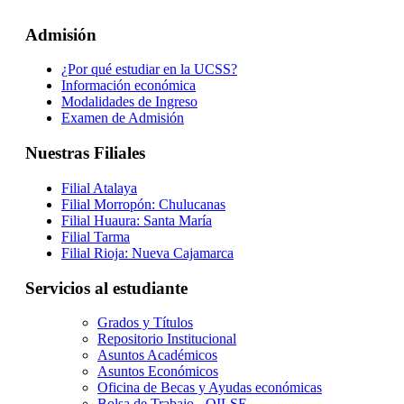
Admisión
¿Por qué estudiar en la UCSS?
Información económica
Modalidades de Ingreso
Examen de Admisión
Nuestras Filiales
Filial Atalaya
Filial Morropón: Chulucanas
Filial Huaura: Santa María
Filial Tarma
Filial Rioja: Nueva Cajamarca
Servicios al estudiante
Grados y Títulos
Repositorio Institucional
Asuntos Académicos
Asuntos Económicos
Oficina de Becas y Ayudas económicas
Bolsa de Trabajo - OILSE