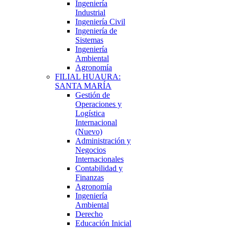
Ingeniería
Industrial
Ingeniería Civil
Ingeniería de
Sistemas
Ingeniería
Ambiental
Agronomía
FILIAL HUAURA:
SANTA MARÍA
Gestión de
Operaciones y
Logística
Internacional
(Nuevo)
Administración y
Negocios
Internacionales
Contabilidad y
Finanzas
Agronomía
Ingeniería
Ambiental
Derecho
Educación Inicial