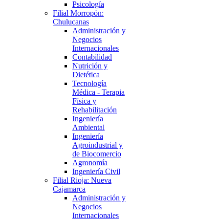
Psicología
Filial Morropón:
Chulucanas
Administración y
Negocios
Internacionales
Contabilidad
Nutrición y
Dietética
Tecnología
Médica - Terapia
Física y
Rehabilitación
Ingeniería
Ambiental
Ingeniería
Agroindustrial y
de Biocomercio
Agronomía
Ingeniería Civil
Filial Rioja: Nueva
Cajamarca
Administración y
Negocios
Internacionales