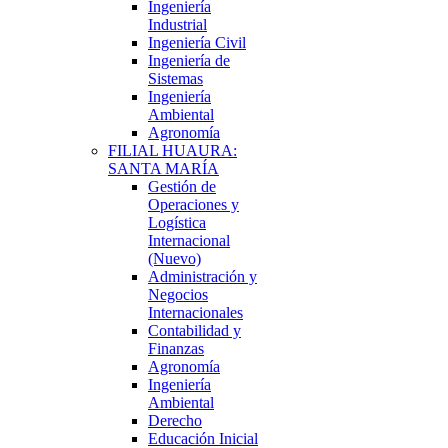
Ingeniería
Industrial
Ingeniería Civil
Ingeniería de
Sistemas
Ingeniería
Ambiental
Agronomía
FILIAL HUAURA:
SANTA MARÍA
Gestión de
Operaciones y
Logística
Internacional
(Nuevo)
Administración y
Negocios
Internacionales
Contabilidad y
Finanzas
Agronomía
Ingeniería
Ambiental
Derecho
Educación Inicial