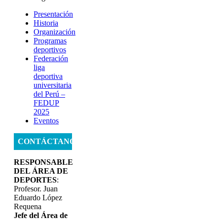
Presentación
Historia
Organización
Programas
deportivos
Federación
liga
deportiva
universitaria
del Perú –
FEDUP
2025
Eventos
CONTÁCTANOS
RESPONSABLE
DEL ÁREA DE
DEPORTES
:
Profesor. Juan
Eduardo López
Requena
Jefe del Área de