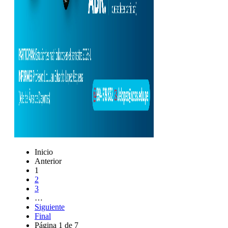
Inicio
Anterior
1
2
3
…
Siguiente
Final
Página 1 de 7