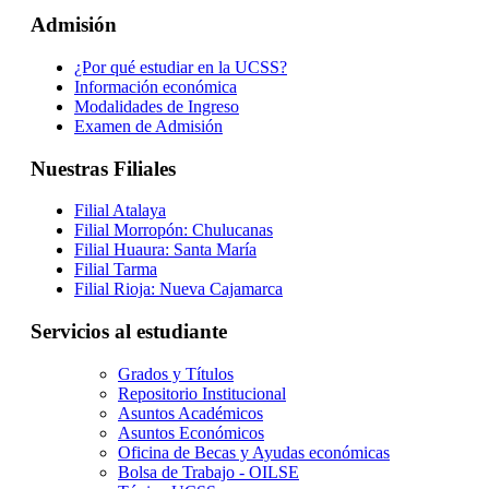
Admisión
¿Por qué estudiar en la UCSS?
Información económica
Modalidades de Ingreso
Examen de Admisión
Nuestras Filiales
Filial Atalaya
Filial Morropón: Chulucanas
Filial Huaura: Santa María
Filial Tarma
Filial Rioja: Nueva Cajamarca
Servicios al estudiante
Grados y Títulos
Repositorio Institucional
Asuntos Académicos
Asuntos Económicos
Oficina de Becas y Ayudas económicas
Bolsa de Trabajo - OILSE