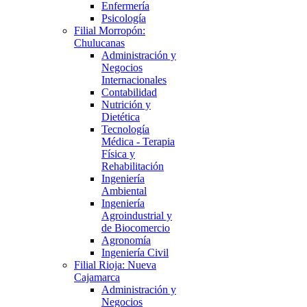
Enfermería
Psicología
Filial Morropón:
Chulucanas
Administración y
Negocios
Internacionales
Contabilidad
Nutrición y
Dietética
Tecnología
Médica - Terapia
Física y
Rehabilitación
Ingeniería
Ambiental
Ingeniería
Agroindustrial y
de Biocomercio
Agronomía
Ingeniería Civil
Filial Rioja: Nueva
Cajamarca
Administración y
Negocios