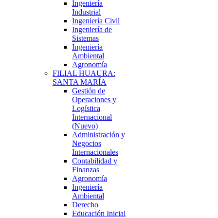
Ingeniería
Industrial
Ingeniería Civil
Ingeniería de
Sistemas
Ingeniería
Ambiental
Agronomía
FILIAL HUAURA:
SANTA MARÍA
Gestión de
Operaciones y
Logística
Internacional
(Nuevo)
Administración y
Negocios
Internacionales
Contabilidad y
Finanzas
Agronomía
Ingeniería
Ambiental
Derecho
Educación Inicial