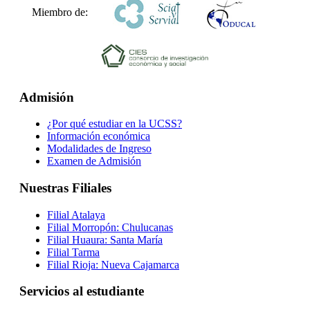
Miembro de:
Admisión
¿Por qué estudiar en la UCSS?
Información económica
Modalidades de Ingreso
Examen de Admisión
Nuestras Filiales
Filial Atalaya
Filial Morropón: Chulucanas
Filial Huaura: Santa María
Filial Tarma
Filial Rioja: Nueva Cajamarca
Servicios al estudiante