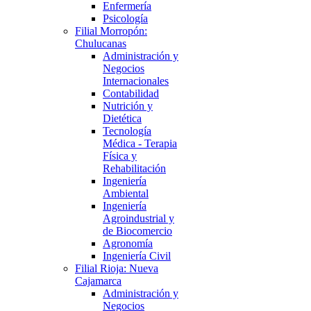
Enfermería
Psicología
Filial Morropón:
Chulucanas
Administración y
Negocios
Internacionales
Contabilidad
Nutrición y
Dietética
Tecnología
Médica - Terapia
Física y
Rehabilitación
Ingeniería
Ambiental
Ingeniería
Agroindustrial y
de Biocomercio
Agronomía
Ingeniería Civil
Filial Rioja: Nueva
Cajamarca
Administración y
Negocios