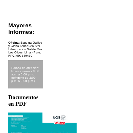
Mayores
Informes:
Oficina:
Esquina Galileo
y Globo Terráqueo S/N,
Urbanización Sol de Oro.
Los Olivos. Lima - Perú.
RPC:
997540430
Horario de atención:
lunes a viernes 8:00
a.m. a 6:00 p.m.
(refrigerio de 2:00
p.m. a 3:00 p.m.)
Documentos
en PDF