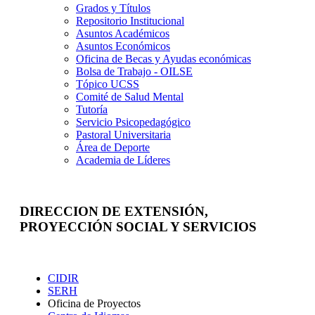
Grados y Títulos
Repositorio Institucional
Asuntos Académicos
Asuntos Económicos
Oficina de Becas y Ayudas económicas
Bolsa de Trabajo - OILSE
Tópico UCSS
Comité de Salud Mental
Tutoría
Servicio Psicopedagógico
Pastoral Universitaria
Área de Deporte
Academia de Líderes
DIRECCION DE EXTENSIÓN,
PROYECCIÓN SOCIAL Y SERVICIOS
Extensión
CIDIR
SERH
Oficina de Proyectos