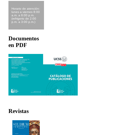
Horario de atención:
lunes a viernes 8:00
a.m. a 6:00 p.m.
(refrigerio de 2:00
p.m. a 3:00 p.m.)
Documentos
en PDF
Revistas