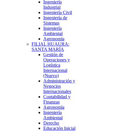
Ingeniería
Industrial
Ingeniería Civil
Ingeniería de
Sistemas
Ingeniería
Ambiental
Agronomía
FILIAL HUAURA:
SANTA MARÍA
Gestión de
Operaciones y
Logística
Internacional
(Nuevo)
Administración y
Negocios
Internacionales
Contabilidad y
Finanzas
Agronomía
Ingeniería
Ambiental
Derecho
Educación Inicial