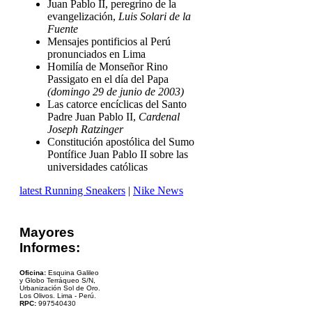
Juan Pablo II, peregrino de la
evangelización,
Luis Solari de la
Fuente
Mensajes pontificios al Perú
pronunciados en Lima
Homilía de Monseñor Rino
Passigato en el día del Papa
(domingo 29 de junio de 2003)
Las catorce encíclicas del Santo
Padre Juan Pablo II,
Cardenal
Joseph Ratzinger
Constitución apostólica del Sumo
Pontífice Juan Pablo II sobre las
universidades católicas
latest Running Sneakers
|
Nike News
Mayores
Informes:
Oficina:
Esquina Galileo
y Globo Terráqueo S/N,
Urbanización Sol de Oro.
Los Olivos. Lima - Perú.
RPC:
997540430