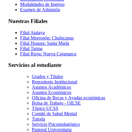
Modalidades de Ingreso
Examen de Admisión
Nuestras Filiales
Filial Atalaya
Filial Morropón: Chulucanas
Filial Huaura: Santa María
Filial Tarma
Filial Rioja: Nueva Cajamarca
Servicios al estudiante
Grados y Títulos
Repositorio Institucional
Asuntos Académicos
Asuntos Económicos
Oficina de Becas y Ayudas económicas
Bolsa de Trabajo - OILSE
Tópico UCSS
Comité de Salud Mental
Tutoría
Servicio Psicopedagógico
Pastoral Universitaria