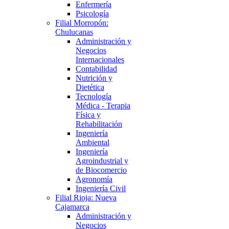
Enfermería
Psicología
Filial Morropón:
Chulucanas
Administración y
Negocios
Internacionales
Contabilidad
Nutrición y
Dietética
Tecnología
Médica - Terapia
Física y
Rehabilitación
Ingeniería
Ambiental
Ingeniería
Agroindustrial y
de Biocomercio
Agronomía
Ingeniería Civil
Filial Rioja: Nueva
Cajamarca
Administración y
Negocios